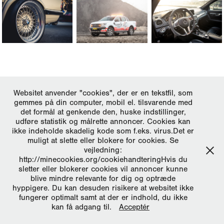
↑
Tilbage til toppen
Websitet anvender "cookies", der er en tekstfil, som
gemmes på din computer, mobil el. tilsvarende med
All images © Photo by Jæger
det formål at genkende den, huske indstillinger,
udføre statistik og målrette annoncer. Cookies kan
ikke indeholde skadelig kode som f.eks. virus.Det er
muligt at slette eller blokere for cookies. Se
vejledning:
http://minecookies.org/cookiehandteringHvis du
sletter eller blokerer cookies vil annoncer kunne
blive mindre relevante for dig og optræde
hyppigere. Du kan desuden risikere at websitet ikke
fungerer optimalt samt at der er indhold, du ikke
kan få adgang til.
Acceptér